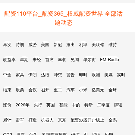
配资110平台_配资365_权威配资世界 全部话
题动态
再次
特朗
威胁
美国
新冠
推出
利率
美联储
维持
收益率
年期
未经
首席
早餐
见闻
华尔街
FM-Radio
中金
家具
伊朗
达绩
冲突
警告
即时
欧洲
美媒
实时
结束
股票
会议
召开
重工
汽车
小米
亿美元
全球
涨价
2026年
央行
英国
智能
中的
特斯
二季度
辟谣
累计
雷军
打造
机器人
京东
配资炒股开户线上
全系
GDP
栖霞
合作
民间股票配资
经济
AI
报道
如期