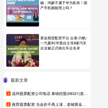
确：鸿蒙不属于华为私有！国
产手机都能用上吗？
黄金期货配资平台 众泰/力帆/
一汽夏利/华晨自主等8家汽车
企业被正式移出车企名录
最新文章
温州股票配资公司电话 泰锦控股(08321)发布年度业绩，净利润2464.7万港元
1
推荐股票配资 当金价不再上涨，老铺黄金还值多少钱？
2