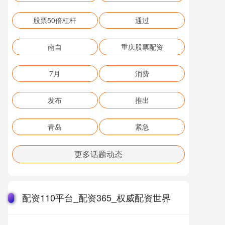
股票50倍杠杆
通过
南自
重庆股票配资
7月
消费
发布
推出
青岛
紧急
更多话题动态
配资110平台_配资365_权威配资世界